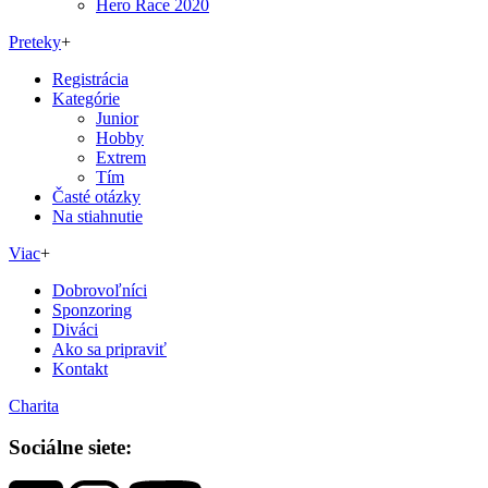
Hero Race 2020
Preteky
+
Registrácia
Kategórie
Junior
Hobby
Extrem
Tím
Časté otázky
Na stiahnutie
Viac
+
Dobrovoľníci
Sponzoring
Diváci
Ako sa pripraviť
Kontakt
Charita
Sociálne siete: