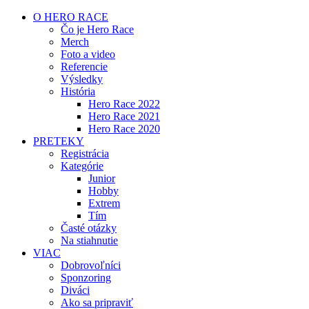
O HERO RACE
Čo je Hero Race
Merch
Foto a video
Referencie
Výsledky
História
Hero Race 2022
Hero Race 2021
Hero Race 2020
PRETEKY
Registrácia
Kategórie
Junior
Hobby
Extrem
Tím
Časté otázky
Na stiahnutie
VIAC
Dobrovoľníci
Sponzoring
Diváci
Ako sa pripraviť