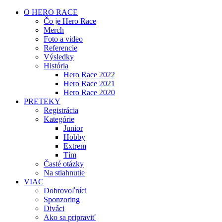
O HERO RACE
Čo je Hero Race
Merch
Foto a video
Referencie
Výsledky
História
Hero Race 2022
Hero Race 2021
Hero Race 2020
PRETEKY
Registrácia
Kategórie
Junior
Hobby
Extrem
Tím
Časté otázky
Na stiahnutie
VIAC
Dobrovoľníci
Sponzoring
Diváci
Ako sa pripraviť