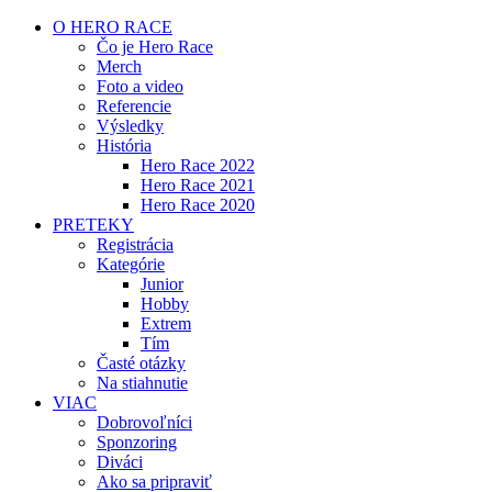
O HERO RACE
Čo je Hero Race
Merch
Foto a video
Referencie
Výsledky
História
Hero Race 2022
Hero Race 2021
Hero Race 2020
PRETEKY
Registrácia
Kategórie
Junior
Hobby
Extrem
Tím
Časté otázky
Na stiahnutie
VIAC
Dobrovoľníci
Sponzoring
Diváci
Ako sa pripraviť