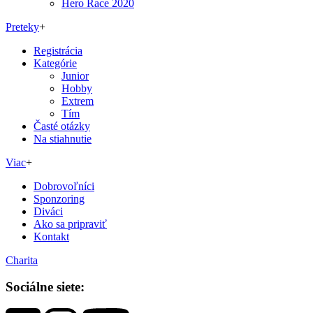
Hero Race 2020
Preteky
+
Registrácia
Kategórie
Junior
Hobby
Extrem
Tím
Časté otázky
Na stiahnutie
Viac
+
Dobrovoľníci
Sponzoring
Diváci
Ako sa pripraviť
Kontakt
Charita
Sociálne siete: