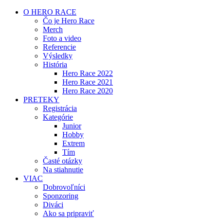
O HERO RACE
Čo je Hero Race
Merch
Foto a video
Referencie
Výsledky
História
Hero Race 2022
Hero Race 2021
Hero Race 2020
PRETEKY
Registrácia
Kategórie
Junior
Hobby
Extrem
Tím
Časté otázky
Na stiahnutie
VIAC
Dobrovoľníci
Sponzoring
Diváci
Ako sa pripraviť